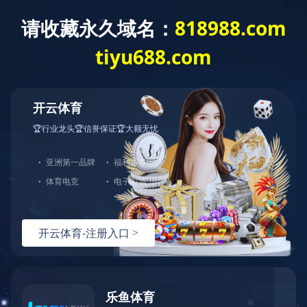
米兰体育app官网入口

欢迎访问米兰体育app官网入口-米兰（中国） 官网!
联系电话: 028-84824285
米兰体育app官网入口
关于我们
业务范围
米兰体育app官网入口
关于我们
公司简介
机械加工
公司环境
钣金&焊接件加工
公司荣誉
米兰体育app官网入
生产实力
口
产品展示
案例展示
新闻资讯
公司简介
公司环境
公司荣誉
米兰体育app官网入
生产实力
口
业务范围
产品展示
案例展示
米兰体育app官网入
案例展示
行业新闻
轴
厂房展示
米兰体育app官网入
模具
螺柱、螺帽
缸体
法兰
管卡
滤网
油箱
支架
口-米兰（中国）
口
米兰体育app官网入口-米兰（中国）
机械加工
米兰体育app官网入
案例展示
钣金&焊接件加工
轴
厂房展示
模具
螺柱、螺帽
缸体
法兰
管卡
滤网
油箱
支架
口-米兰（中国）
米兰体育app官网入口-米兰（中国）
在线地图
新闻资讯
米兰体育app官网入口-米兰（中国）
行业新闻
米兰体育app官网入口-米兰（中国）
米兰体育app官网入
在线地图
口