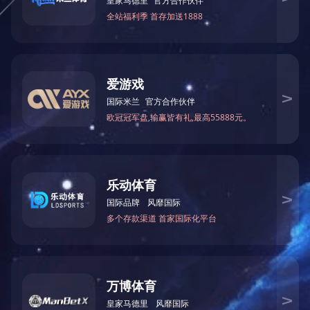


1098801544@qq.com
铣床X6232