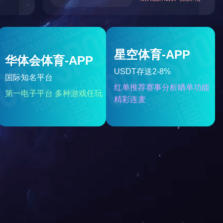
光谱仪｜机械加工、冶金制造的应用
2020-07-16