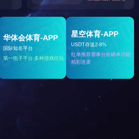
光谱仪｜机械加工、冶金制造的应用
2020-07-16