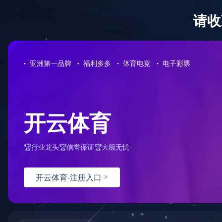
米兰体育app官网入口
欢迎访问米兰体育app官网入口-米兰（中国） 官网!
米兰体育app官网入口
米兰体育app官网入口
关于我们
公司简介
公司环境
公司荣誉
米兰体育app官
生产实力
口