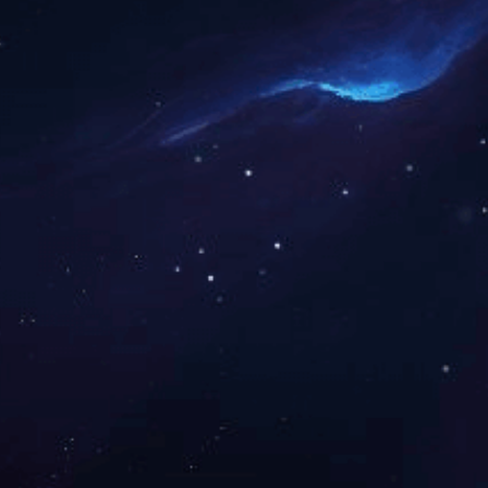
上一个:
螺帽四
下一下:
螺帽一