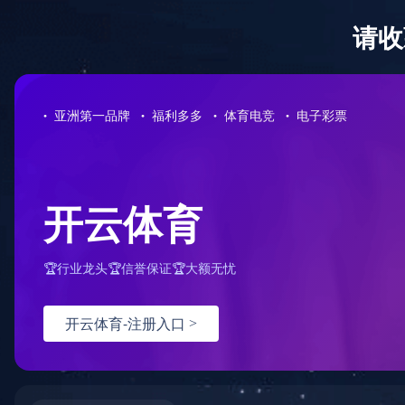
米兰体育app官网入口
欢迎访问米兰体育app官网入口-米兰（中国） 官网!
米兰体育app官网入口
米兰体育app官网入口
关于我们
公司简介
公司环境
公司荣誉
米兰体育app官
生产实力
口