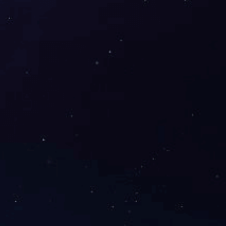
机械加工入门到精通，典型数控机床的夹具要求
2020-05-29