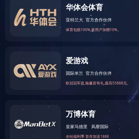
螺帽三
发布时间: 2020-03-27